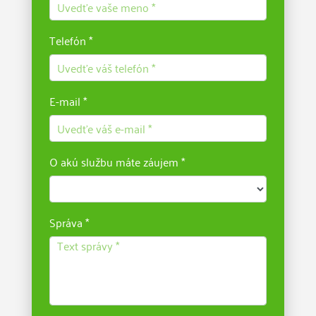
Telefón *
E-mail *
O akú službu máte záujem *
Správa *