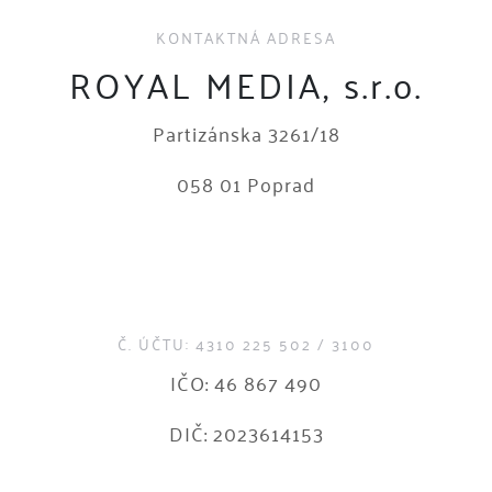
KONTAKTNÁ ADRESA
ROYAL MEDIA, s.r.o.
Partizánska 3261/18
058 01 Poprad
Č. ÚČTU: 4310 225 502 / 3100
IČO: 46 867 490
DIČ: 2023614153