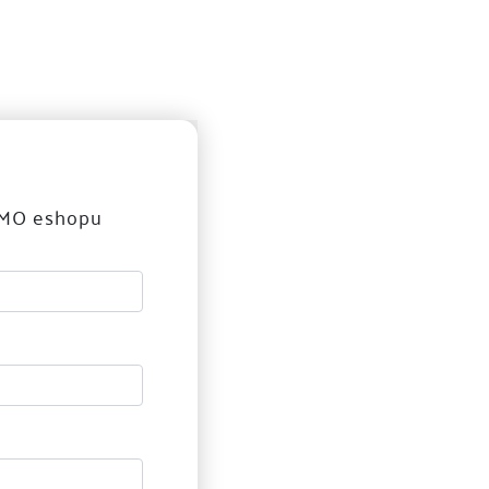
FAQ
Prečo my?
DEMO eshop
MO eshopu