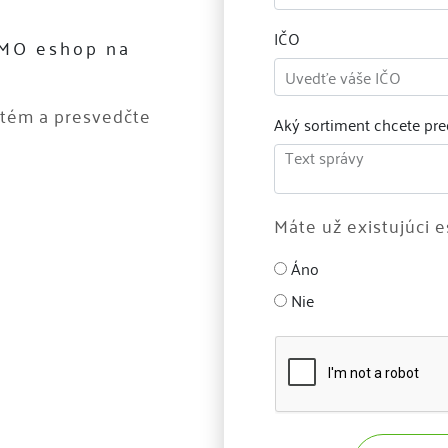
IČO
EMO eshop na
stém a presvedčte
Aký sortiment chcete pre
Máte už existujúci 
Áno
Nie