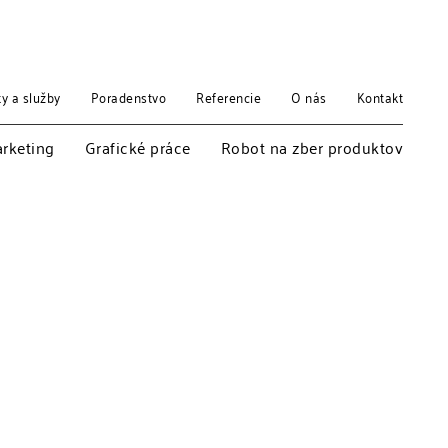
y a služby
Poradenstvo
Referencie
O nás
Kontakt
arketing
Grafické práce
Robot na zber produktov
Funkcie e-shopu