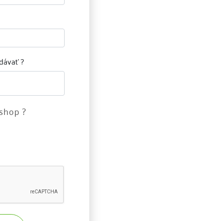
dávať ?
eshop ?